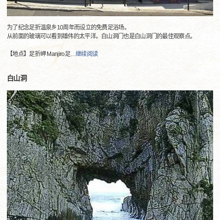
为了纪念足折温泉乡10周年而设立的免费足浴场。
从前面的玻璃可以看到雄伟的太平洋。白山洞门也是白山洞门的最佳观察点。
【地点】足折岬 Manjiro足
…
继续阅读
白山洞