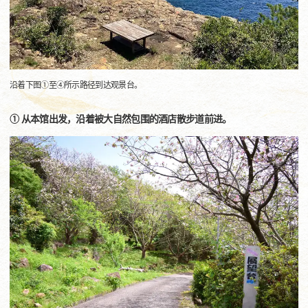
沿着下图①至④所示路径到达观景台。
① 从本馆出发，沿着被大自然包围的酒店散步道前进。