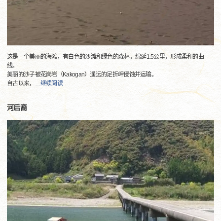
这是一个美丽的海滩，有白色的沙滩和绿色的森林，绵延1.5公里，形成柔和的曲
线。
美丽的沙子被花岗岩（Kakogan）遥远的足折岬侵蚀并运输。
自古以来，
…
继续阅读
河后裔