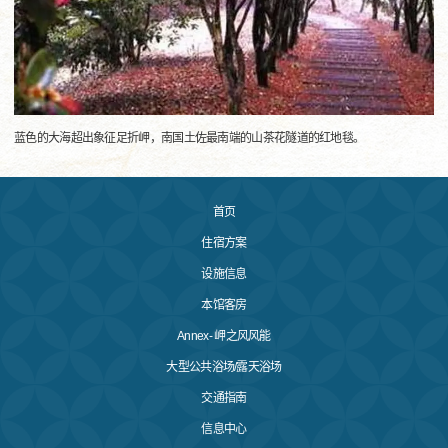
蓝色的大海超出象征足折岬，南国土佐最南端的山茶花隧道的红地毯。
首页
住宿方案
设施信息
本馆客房
Annex- 岬之风风能
大型公共浴场/露天浴场
交通指南
信息中心